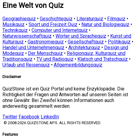
Eine Welt von Quiz
Geographiequiz
•
Geschichtequiz
•
Literaturquiz
•
Filmquiz
•
Musikquiz
•
Sport und Freizeit Quiz
•
Natur und Biologiequiz
•
Technikquiz
•
Computer und Internetquiz
•
Naturwissenschaftquiz
•
Wörter und Sprachequiz
•
Kunst und
Kulturquiz
•
Gastronomiequiz
•
Gesellschaftquiz
•
Politikquiz
•
Handel und Unternehmenquiz
•
Architekturquiz
•
Design und
Modequiz
•
Der Menschquiz
•
Religionquiz, Kulturquiz und
Traditionsquiz
•
TV und Radioquiz
•
Klatsch und Tratschquiz
•
Urlaub und Reisenquiz
•
Allgemeinbildungsquiz
Disclaimer
QuizStone ist ein Quiz Portal und keine Enzyklopädie. Die
Richtigkeit der Fragen und Antworten auf unseren Seiten ist
ohne Gewähr. Bei Zweifel können Informationen auch
anderweitig gesammelt werden.
Twitter
Facebook
LinkedIn
© 2008-2026 QUIZSTONE APS. ALL RIGHTS RESERVED.
Features