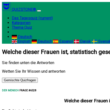
QUIZSTONE®
Das Tagesquiz
(current)
Kategorien
Thema Quiz
Deutsch
English
Deutsch
Espanol
Dansk
Svens
Welche dieser Frauen ist, statistisch ge
Sie finden unten die Antworten
Wetten Sie Ihr Wissen und antworten
Gemischte Quizfragen
DER MENSCH
FRAGE #6528
Welche dieser Frauen i