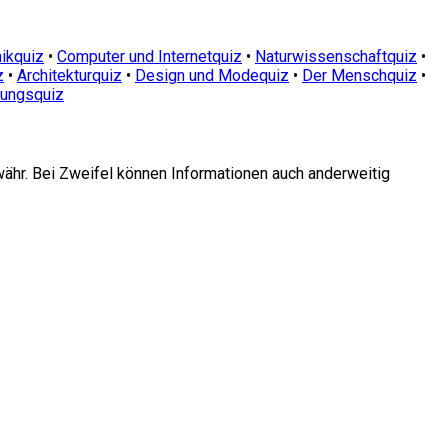
ikquiz
•
Computer und Internetquiz
•
Naturwissenschaftquiz
•
z
•
Architekturquiz
•
Design und Modequiz
•
Der Menschquiz
•
dungsquiz
währ. Bei Zweifel können Informationen auch anderweitig