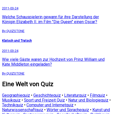
2011-03-24
Welche Schauspielerin gewann für ihre Darstellung der
Königin Elizabeth II. im Film "Die Queen" einen Oscar?
By QUIZSTONE
Klatsch und Tratsch
2011-03-24
Wie viele Gäste waren zur Hochzeit von Prinz William und
Kate Middleton eingeladen?
By QUIZSTONE
Eine Welt von Quiz
Geographiequiz
•
Geschichtequiz
•
Literaturquiz
•
Filmquiz
•
Musikquiz
•
Sport und Freizeit Quiz
•
Natur und Biologiequiz
•
Technikquiz
•
Computer und Internetquiz
•
Naturwissenschaftquiz
•
Wörter und Sprachequiz
•
Kunst und