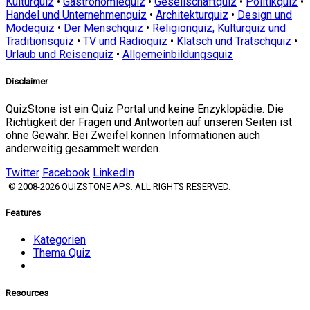
Kulturquiz
•
Gastronomiequiz
•
Gesellschaftquiz
•
Politikquiz
•
Handel und Unternehmenquiz
•
Architekturquiz
•
Design und
Modequiz
•
Der Menschquiz
•
Religionquiz, Kulturquiz und
Traditionsquiz
•
TV und Radioquiz
•
Klatsch und Tratschquiz
•
Urlaub und Reisenquiz
•
Allgemeinbildungsquiz
Disclaimer
QuizStone ist ein Quiz Portal und keine Enzyklopädie. Die
Richtigkeit der Fragen und Antworten auf unseren Seiten ist
ohne Gewähr. Bei Zweifel können Informationen auch
anderweitig gesammelt werden.
Twitter
Facebook
LinkedIn
© 2008-2026 QUIZSTONE APS. ALL RIGHTS RESERVED.
Features
Kategorien
Thema Quiz
Resources