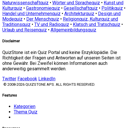
Naturwissenschaftquiz
•
Wörter und Sprachequiz
•
Kunst und
Kulturquiz
•
Gastronomiequiz
•
Gesellschaftquiz
•
Politikquiz
•
Handel und Unternehmenquiz
•
Architekturquiz
•
Design und
Modequiz
•
Der Menschquiz
•
Religionquiz, Kulturquiz und
Traditionsquiz
•
TV und Radioquiz
•
Klatsch und Tratschquiz
•
Urlaub und Reisenquiz
•
Allgemeinbildungsquiz
Disclaimer
QuizStone ist ein Quiz Portal und keine Enzyklopädie. Die
Richtigkeit der Fragen und Antworten auf unseren Seiten ist
ohne Gewähr. Bei Zweifel können Informationen auch
anderweitig gesammelt werden.
Twitter
Facebook
LinkedIn
© 2008-2026 QUIZSTONE APS. ALL RIGHTS RESERVED.
Features
Kategorien
Thema Quiz