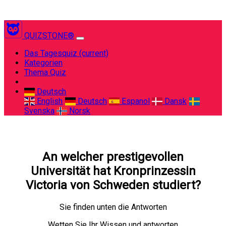
QUIZSTONE®
Das Tagesquiz
(current)
Kategorien
Thema Quiz
Deutsch
English
Deutsch
Espanol
Dansk
Svenska
Norsk
An welcher prestigevollen
Universität hat Kronprinzessin
Victoria von Schweden studiert?
Sie finden unten die Antworten
Wetten Sie Ihr Wissen und antworten