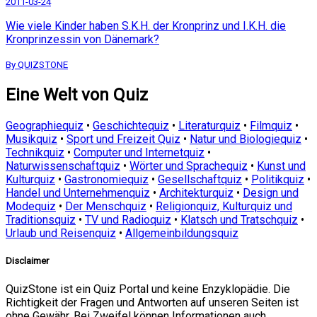
2011-03-24
Wie viele Kinder haben S.K.H. der Kronprinz und I.K.H. die
Kronprinzessin von Dänemark?
By QUIZSTONE
Eine Welt von Quiz
Geographiequiz
•
Geschichtequiz
•
Literaturquiz
•
Filmquiz
•
Musikquiz
•
Sport und Freizeit Quiz
•
Natur und Biologiequiz
•
Technikquiz
•
Computer und Internetquiz
•
Naturwissenschaftquiz
•
Wörter und Sprachequiz
•
Kunst und
Kulturquiz
•
Gastronomiequiz
•
Gesellschaftquiz
•
Politikquiz
•
Handel und Unternehmenquiz
•
Architekturquiz
•
Design und
Modequiz
•
Der Menschquiz
•
Religionquiz, Kulturquiz und
Traditionsquiz
•
TV und Radioquiz
•
Klatsch und Tratschquiz
•
Urlaub und Reisenquiz
•
Allgemeinbildungsquiz
Disclaimer
QuizStone ist ein Quiz Portal und keine Enzyklopädie. Die
Richtigkeit der Fragen und Antworten auf unseren Seiten ist
ohne Gewähr. Bei Zweifel können Informationen auch