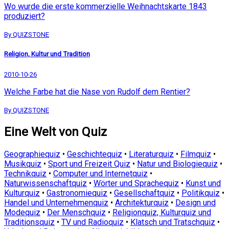
Wo wurde die erste kommerzielle Weihnachtskarte 1843
produziert?
By QUIZSTONE
Religion, Kultur und Tradition
2010-10-26
Welche Farbe hat die Nase von Rudolf dem Rentier?
By QUIZSTONE
Eine Welt von Quiz
Geographiequiz
•
Geschichtequiz
•
Literaturquiz
•
Filmquiz
•
Musikquiz
•
Sport und Freizeit Quiz
•
Natur und Biologiequiz
•
Technikquiz
•
Computer und Internetquiz
•
Naturwissenschaftquiz
•
Wörter und Sprachequiz
•
Kunst und
Kulturquiz
•
Gastronomiequiz
•
Gesellschaftquiz
•
Politikquiz
•
Handel und Unternehmenquiz
•
Architekturquiz
•
Design und
Modequiz
•
Der Menschquiz
•
Religionquiz, Kulturquiz und
Traditionsquiz
•
TV und Radioquiz
•
Klatsch und Tratschquiz
•