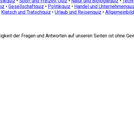
sikquiz
•
Sport und Freizeit Quiz
•
Natur und Biologiequiz
•
Techn
iz
•
Gesellschaftquiz
•
Politikquiz
•
Handel und Unternehmenqui
•
Klatsch und Tratschquiz
•
Urlaub und Reisenquiz
•
Allgemeinbil
htigkeit der Fragen und Antworten auf unseren Seiten ist ohne Ge