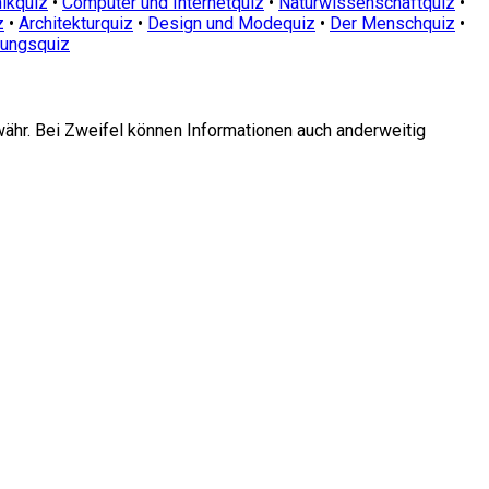
ikquiz
•
Computer und Internetquiz
•
Naturwissenschaftquiz
•
z
•
Architekturquiz
•
Design und Modequiz
•
Der Menschquiz
•
dungsquiz
währ. Bei Zweifel können Informationen auch anderweitig