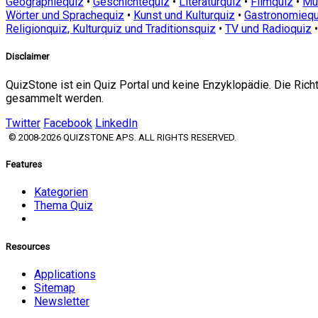
Geographiequiz
•
Geschichtequiz
•
Literaturquiz
•
Filmquiz
•
Mu
Wörter und Sprachequiz
•
Kunst und Kulturquiz
•
Gastronomiequ
Religionquiz, Kulturquiz und Traditionsquiz
•
TV und Radioquiz
Disclaimer
QuizStone ist ein Quiz Portal und keine Enzyklopädie. Die Ric
gesammelt werden.
Twitter
Facebook
LinkedIn
© 2008-2026 QUIZSTONE APS. ALL RIGHTS RESERVED.
Features
Kategorien
Thema Quiz
Resources
Applications
Sitemap
Newsletter