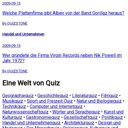
2009-09-13
Welche Plattenfirma gibt Alben von der Band Gorillaz heraus?
By QUIZSTONE
Handel und Unternehmen
2009-09-13
Wer gründete die Firma Virgin Records neben Nik Powell im
Jahr 1972?
By QUIZSTONE
Eine Welt von Quiz
Geographiequiz
•
Geschichtequiz
•
Literaturquiz
•
Filmquiz
•
Musikquiz
•
Sport und Freizeit Quiz
•
Natur und Biologiequiz
•
Technikquiz
•
Computer und Internetquiz
•
Naturwissenschaftquiz
•
Wörter und Sprachequiz
•
Kunst und
Kulturquiz
•
Gastronomiequiz
•
Gesellschaftquiz
•
Politikquiz
•
Handel und Unternehmenquiz
•
Architekturquiz
•
Design und