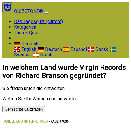
QUIZSTONE®
Das Tagesquiz
(current)
Kategorien
Thema Quiz
Deutsch
English
Deutsch
Espanol
Dansk
Svenska
Norsk
In welchem Land wurde Virgin Records
von Richard Branson gegründet?
Sie finden unten die Antworten
Wetten Sie Ihr Wissen und antworten
Gemischte Quizfragen
HANDEL UND UNTERNEHMEN
FRAGE #4005