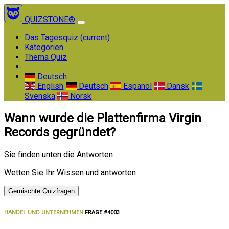
QUIZSTONE®
Das Tagesquiz
(current)
Kategorien
Thema Quiz
Deutsch
English
Deutsch
Espanol
Dansk
Svenska
Norsk
Wann wurde die Plattenfirma Virgin
Records gegründet?
Sie finden unten die Antworten
Wetten Sie Ihr Wissen und antworten
Gemischte Quizfragen
HANDEL UND UNTERNEHMEN
FRAGE #4003