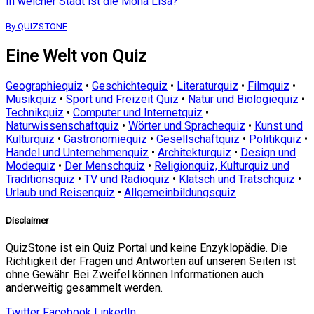
In welcher Stadt ist die Mona Lisa?
By QUIZSTONE
Eine Welt von Quiz
Geographiequiz
•
Geschichtequiz
•
Literaturquiz
•
Filmquiz
•
Musikquiz
•
Sport und Freizeit Quiz
•
Natur und Biologiequiz
•
Technikquiz
•
Computer und Internetquiz
•
Naturwissenschaftquiz
•
Wörter und Sprachequiz
•
Kunst und
Kulturquiz
•
Gastronomiequiz
•
Gesellschaftquiz
•
Politikquiz
•
Handel und Unternehmenquiz
•
Architekturquiz
•
Design und
Modequiz
•
Der Menschquiz
•
Religionquiz, Kulturquiz und
Traditionsquiz
•
TV und Radioquiz
•
Klatsch und Tratschquiz
•
Urlaub und Reisenquiz
•
Allgemeinbildungsquiz
Disclaimer
QuizStone ist ein Quiz Portal und keine Enzyklopädie. Die
Richtigkeit der Fragen und Antworten auf unseren Seiten ist
ohne Gewähr. Bei Zweifel können Informationen auch
anderweitig gesammelt werden.
Twitter
Facebook
LinkedIn