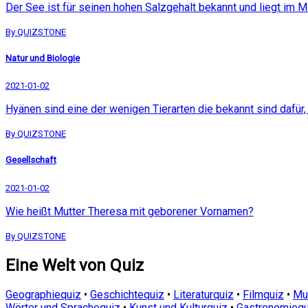
Der See ist für seinen hohen Salzgehalt bekannt und liegt im Mi
By QUIZSTONE
Natur und Biologie
2021-01-02
Hyänen sind eine der wenigen Tierarten die bekannt sind dafür
By QUIZSTONE
Gesellschaft
2021-01-02
Wie heißt Mutter Theresa mit geborener Vornamen?
By QUIZSTONE
Eine Welt von Quiz
Geographiequiz
•
Geschichtequiz
•
Literaturquiz
•
Filmquiz
•
Mu
Wörter und Sprachequiz
•
Kunst und Kulturquiz
•
Gastronomiequ