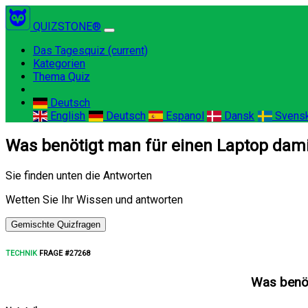
QUIZSTONE®
Das Tagesquiz
(current)
Kategorien
Thema Quiz
Deutsch
English
Deutsch
Espanol
Dansk
Svens
Was benötigt man für einen Laptop dami
Sie finden unten die Antworten
Wetten Sie Ihr Wissen und antworten
Gemischte Quizfragen
TECHNIK
FRAGE #27268
Was benöt