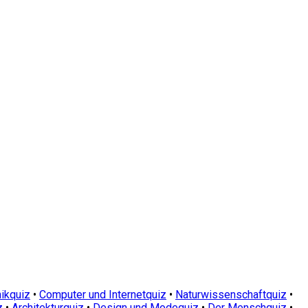
ikquiz
•
Computer und Internetquiz
•
Naturwissenschaftquiz
•
z
•
Architekturquiz
•
Design und Modequiz
•
Der Menschquiz
•