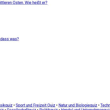
ttleren Osten. Wie heißt er?
, dass was?
sikquiz
•
Sport und Freizeit Quiz
•
Natur und Biologiequiz
•
Techn
iz
•
Gesellschaftquiz
•
Politikquiz
•
Handel und Unternehmenqui