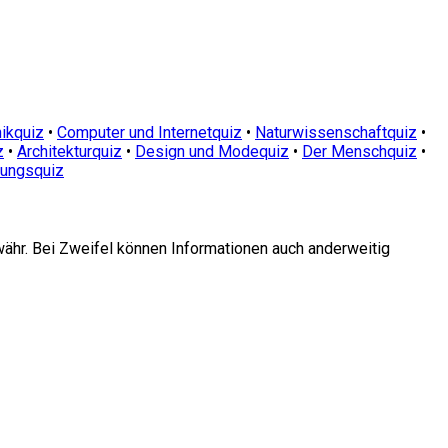
ikquiz
•
Computer und Internetquiz
•
Naturwissenschaftquiz
•
z
•
Architekturquiz
•
Design und Modequiz
•
Der Menschquiz
•
dungsquiz
währ. Bei Zweifel können Informationen auch anderweitig