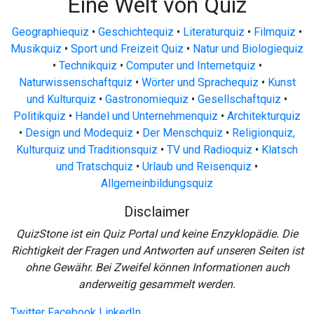
Eine Welt von Quiz
Geographiequiz
•
Geschichtequiz
•
Literaturquiz
•
Filmquiz
•
Musikquiz
•
Sport und Freizeit Quiz
•
Natur und Biologiequiz
•
Technikquiz
•
Computer und Internetquiz
•
Naturwissenschaftquiz
•
Wörter und Sprachequiz
•
Kunst
und Kulturquiz
•
Gastronomiequiz
•
Gesellschaftquiz
•
Politikquiz
•
Handel und Unternehmenquiz
•
Architekturquiz
•
Design und Modequiz
•
Der Menschquiz
•
Religionquiz,
Kulturquiz und Traditionsquiz
•
TV und Radioquiz
•
Klatsch
und Tratschquiz
•
Urlaub und Reisenquiz
•
Allgemeinbildungsquiz
Disclaimer
QuizStone ist ein Quiz Portal und keine Enzyklopädie. Die
Richtigkeit der Fragen und Antworten auf unseren Seiten ist
ohne Gewähr. Bei Zweifel können Informationen auch
anderweitig gesammelt werden.
Twitter
Facebook
LinkedIn