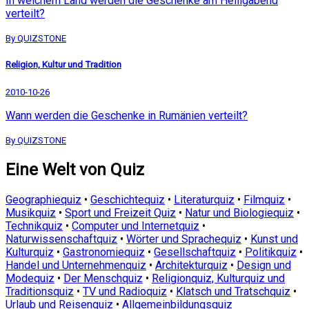
In welchem Land werden die Geschenke am Heiligabend
verteilt?
By QUIZSTONE
Religion, Kultur und Tradition
2010-10-26
Wann werden die Geschenke in Rumänien verteilt?
By QUIZSTONE
Eine Welt von Quiz
Geographiequiz
•
Geschichtequiz
•
Literaturquiz
•
Filmquiz
•
Musikquiz
•
Sport und Freizeit Quiz
•
Natur und Biologiequiz
•
Technikquiz
•
Computer und Internetquiz
•
Naturwissenschaftquiz
•
Wörter und Sprachequiz
•
Kunst und
Kulturquiz
•
Gastronomiequiz
•
Gesellschaftquiz
•
Politikquiz
•
Handel und Unternehmenquiz
•
Architekturquiz
•
Design und
Modequiz
•
Der Menschquiz
•
Religionquiz, Kulturquiz und
Traditionsquiz
•
TV und Radioquiz
•
Klatsch und Tratschquiz
•
Urlaub und Reisenquiz
•
Allgemeinbildungsquiz