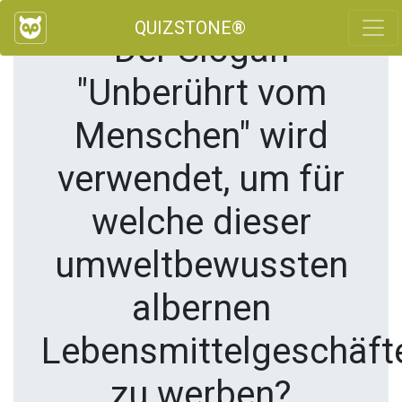
QUIZSTONE®
Der Slogan
"Unberührt vom
Menschen" wird
verwendet, um für
welche dieser
umweltbewussten
albernen
Lebensmittelgeschäft
zu werben?