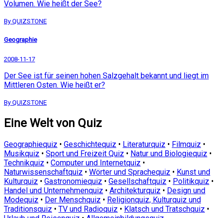
Volumen. Wie heißt der See?
By QUIZSTONE
Geographie
2008-11-17
Der See ist für seinen hohen Salzgehalt bekannt und liegt im
Mittleren Osten. Wie heißt er?
By QUIZSTONE
Eine Welt von Quiz
Geographiequiz
•
Geschichtequiz
•
Literaturquiz
•
Filmquiz
•
Musikquiz
•
Sport und Freizeit Quiz
•
Natur und Biologiequiz
•
Technikquiz
•
Computer und Internetquiz
•
Naturwissenschaftquiz
•
Wörter und Sprachequiz
•
Kunst und
Kulturquiz
•
Gastronomiequiz
•
Gesellschaftquiz
•
Politikquiz
•
Handel und Unternehmenquiz
•
Architekturquiz
•
Design und
Modequiz
•
Der Menschquiz
•
Religionquiz, Kulturquiz und
Traditionsquiz
•
TV und Radioquiz
•
Klatsch und Tratschquiz
•