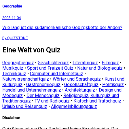
Geographie
2008-11-04
Wie lang ist die südamerikanische Gebirgskette der Anden?
By QUIZSTONE
Eine Welt von Quiz
Geographiequiz
•
Geschichtequiz
•
Literaturquiz
•
Filmquiz
•
Musikquiz
•
Sport und Freizeit Quiz
•
Natur und Biologiequiz
•
Technikquiz
•
Computer und Internetquiz
•
Naturwissenschaftquiz
•
Wörter und Sprachequiz
•
Kunst und
Kulturquiz
•
Gastronomiequiz
•
Gesellschaftquiz
•
Politikquiz
•
Handel und Unternehmenquiz
•
Architekturquiz
•
Design und
Modequiz
•
Der Menschquiz
•
Religionquiz, Kulturquiz und
Traditionsquiz
•
TV und Radioquiz
•
Klatsch und Tratschquiz
•
Urlaub und Reisenquiz
•
Allgemeinbildungsquiz
Disclaimer
QuizStone ist ein Quiz Portal und keine Enzyklopädie. Die