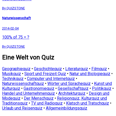
By QUIZSTONE
Naturwissenschaft
2014-02-04
100% of 75 = ?
By QUIZSTONE
Eine Welt von Quiz
Geographiequiz
•
Geschichtequiz
•
Literaturquiz
•
Filmquiz
•
Musikquiz
•
Sport und Freizeit Quiz
•
Natur und Biologiequiz
•
Technikquiz
•
Computer und Internetquiz
•
Naturwissenschaftquiz
•
Wörter und Sprachequiz
•
Kunst und
Kulturquiz
•
Gastronomiequiz
•
Gesellschaftquiz
•
Politikquiz
•
Handel und Unternehmenquiz
•
Architekturquiz
•
Design und
Modequiz
•
Der Menschquiz
•
Religionquiz, Kulturquiz und
Traditionsquiz
•
TV und Radioquiz
•
Klatsch und Tratschquiz
•
Urlaub und Reisenquiz
•
Allgemeinbildungsquiz