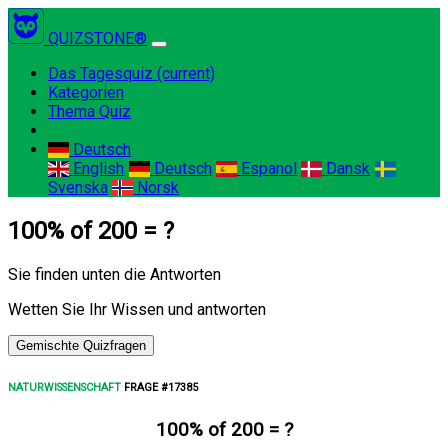
QUIZSTONE®
Das Tagesquiz
(current)
Kategorien
Thema Quiz
Deutsch
English
Deutsch
Espanol
Dansk
Svenska
Norsk
100% of 200 = ?
Sie finden unten die Antworten
Wetten Sie Ihr Wissen und antworten
Gemischte Quizfragen
NATURWISSENSCHAFT
FRAGE #17385
100% of 200 = ?