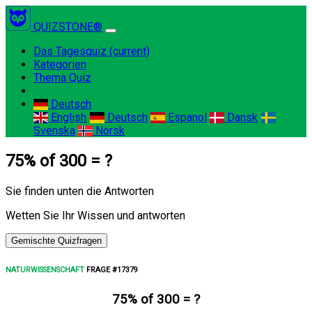
QUIZSTONE®
Das Tagesquiz
(current)
Kategorien
Thema Quiz
Deutsch
English
Deutsch
Espanol
Dansk
Svenska
Norsk
75% of 300 = ?
Sie finden unten die Antworten
Wetten Sie Ihr Wissen und antworten
Gemischte Quizfragen
NATURWISSENSCHAFT
FRAGE #17379
75% of 300 = ?