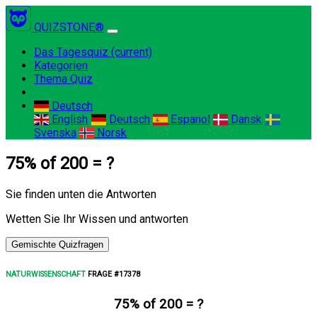
QUIZSTONE®
Das Tagesquiz
(current)
Kategorien
Thema Quiz
Deutsch
English
Deutsch
Espanol
Dansk
Svenska
Norsk
75% of 200 = ?
Sie finden unten die Antworten
Wetten Sie Ihr Wissen und antworten
Gemischte Quizfragen
NATURWISSENSCHAFT
FRAGE #17378
75% of 200 = ?