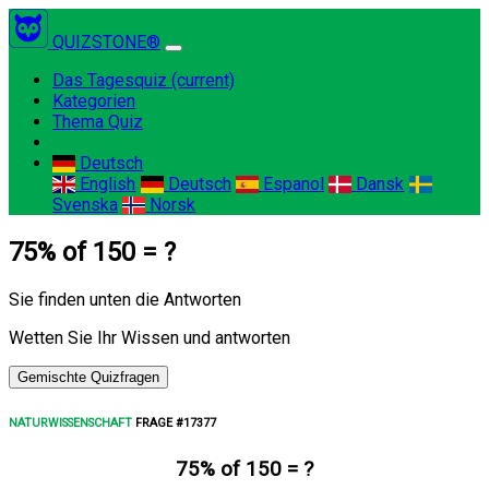
QUIZSTONE®
Das Tagesquiz
(current)
Kategorien
Thema Quiz
Deutsch
English
Deutsch
Espanol
Dansk
Svenska
Norsk
75% of 150 = ?
Sie finden unten die Antworten
Wetten Sie Ihr Wissen und antworten
Gemischte Quizfragen
NATURWISSENSCHAFT
FRAGE #17377
75% of 150 = ?