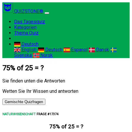
QUIZSTONE®
(current)
Das Tagesquiz
Kategorien
Thema Quiz
Deutsch
English
Deutsch
Espanol
Dansk
Svenska
Norsk
75% of 25 = ?
Sie finden unten die Antworten
Wetten Sie Ihr Wissen und antworten
Gemischte Quizfragen
NATURWISSENSCHAFT
FRAGE #17374
75% of 25 = ?