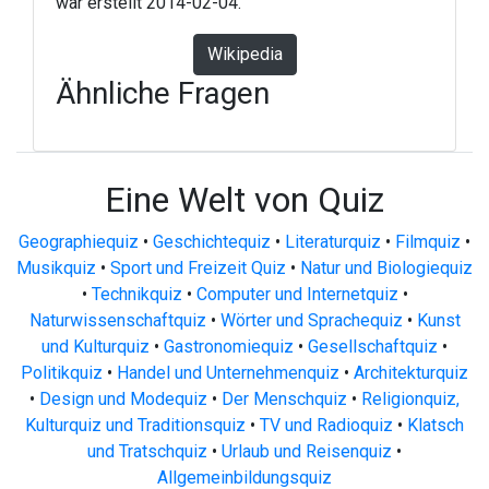
war erstellt 2014-02-04.
Wikipedia
Ähnliche Fragen
Eine Welt von Quiz
Geographiequiz
•
Geschichtequiz
•
Literaturquiz
•
Filmquiz
•
Musikquiz
•
Sport und Freizeit Quiz
•
Natur und Biologiequiz
•
Technikquiz
•
Computer und Internetquiz
•
Naturwissenschaftquiz
•
Wörter und Sprachequiz
•
Kunst
und Kulturquiz
•
Gastronomiequiz
•
Gesellschaftquiz
•
Politikquiz
•
Handel und Unternehmenquiz
•
Architekturquiz
•
Design und Modequiz
•
Der Menschquiz
•
Religionquiz,
Kulturquiz und Traditionsquiz
•
TV und Radioquiz
•
Klatsch
und Tratschquiz
•
Urlaub und Reisenquiz
•
Allgemeinbildungsquiz