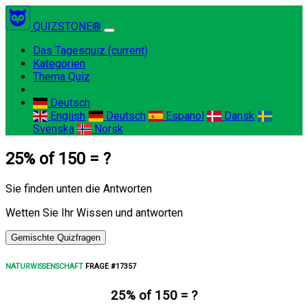
QUIZSTONE®
Das Tagesquiz
(current)
Kategorien
Thema Quiz
Deutsch
English
Deutsch
Espanol
Dansk
Svenska
Norsk
25% of 150 = ?
Sie finden unten die Antworten
Wetten Sie Ihr Wissen und antworten
Gemischte Quizfragen
NATURWISSENSCHAFT
FRAGE #17357
25% of 150 = ?