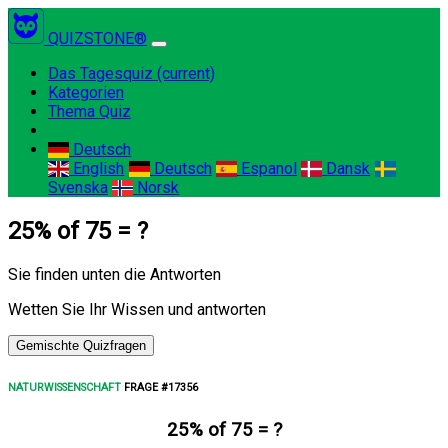
QUIZSTONE®
Das Tagesquiz
(current)
Kategorien
Thema Quiz
Deutsch
English
Deutsch
Espanol
Dansk
Svenska
Norsk
25% of 75 = ?
Sie finden unten die Antworten
Wetten Sie Ihr Wissen und antworten
Gemischte Quizfragen
NATURWISSENSCHAFT
FRAGE #17356
25% of 75 = ?