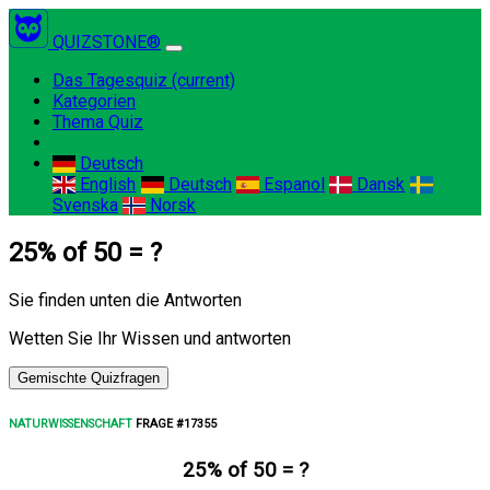
QUIZSTONE®
Das Tagesquiz
(current)
Kategorien
Thema Quiz
Deutsch
English
Deutsch
Espanol
Dansk
Svenska
Norsk
25% of 50 = ?
Sie finden unten die Antworten
Wetten Sie Ihr Wissen und antworten
Gemischte Quizfragen
NATURWISSENSCHAFT
FRAGE #17355
25% of 50 = ?