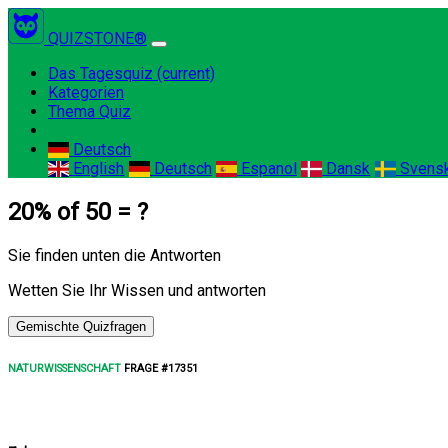
QUIZSTONE®
Das Tagesquiz
(current)
Kategorien
Thema Quiz
Deutsch
English
Deutsch
Espanol
Dansk
Svens
20% of 50 = ?
Sie finden unten die Antworten
Wetten Sie Ihr Wissen und antworten
Gemischte Quizfragen
NATURWISSENSCHAFT
FRAGE #17351