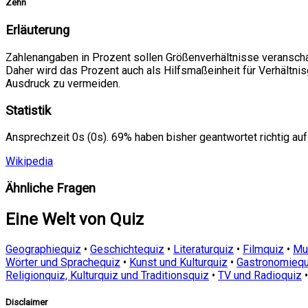
Zehn
Erläuterung
Zahlenangaben in Prozent sollen Größenverhältnisse veranscha
Daher wird das Prozent auch als Hilfsmaßeinheit für Verhältn
Ausdruck zu vermeiden.
Statistik
Ansprechzeit 0s (0s). 69% haben bisher geantwortet richtig auf
Wikipedia
Ähnliche Fragen
Eine Welt von Quiz
Geographiequiz
•
Geschichtequiz
•
Literaturquiz
•
Filmquiz
•
Mu
Wörter und Sprachequiz
•
Kunst und Kulturquiz
•
Gastronomiequ
Religionquiz, Kulturquiz und Traditionsquiz
•
TV und Radioquiz
Disclaimer