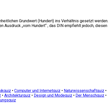
eitlichen Grundwert (Hundert) ins Verhältnis gesetzt werden.
en Ausdruck „vom Hundert“ ; das DIN empfiehlt jedoch, diesen
ikquiz
•
Computer und Internetquiz
•
Naturwissenschaftquiz
•
z
•
Architekturquiz
•
Design und Modequiz
•
Der Menschquiz
•
dungsquiz