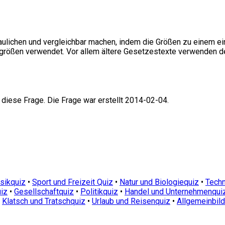
ulichen und vergleichbar machen, indem die Größen zu einem einh
isgrößen verwendet. Vor allem ältere Gesetzestexte verwenden d
 diese Frage. Die Frage war erstellt 2014-02-04.
sikquiz
•
Sport und Freizeit Quiz
•
Natur und Biologiequiz
•
Techn
iz
•
Gesellschaftquiz
•
Politikquiz
•
Handel und Unternehmenqui
•
Klatsch und Tratschquiz
•
Urlaub und Reisenquiz
•
Allgemeinbil