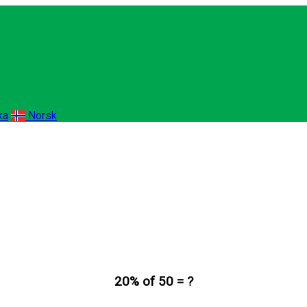
ka
Norsk
20% of 50 = ?