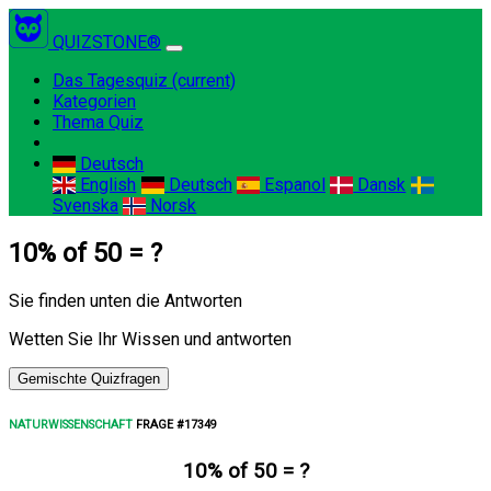
QUIZSTONE®
Das Tagesquiz
(current)
Kategorien
Thema Quiz
Deutsch
English
Deutsch
Espanol
Dansk
Svenska
Norsk
10% of 50 = ?
Sie finden unten die Antworten
Wetten Sie Ihr Wissen und antworten
Gemischte Quizfragen
NATURWISSENSCHAFT
FRAGE #17349
10% of 50 = ?