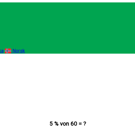
ka
Norsk
5 % von 60 = ?