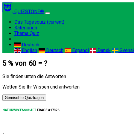
QUIZSTONE®
Das Tagesquiz
(current)
Kategorien
Thema Quiz
Deutsch
English
Deutsch
Espanol
Dansk
Svens
5 % von 60 = ?
Sie finden unten die Antworten
Wetten Sie Ihr Wissen und antworten
Gemischte Quizfragen
NATURWISSENSCHAFT
FRAGE #17326