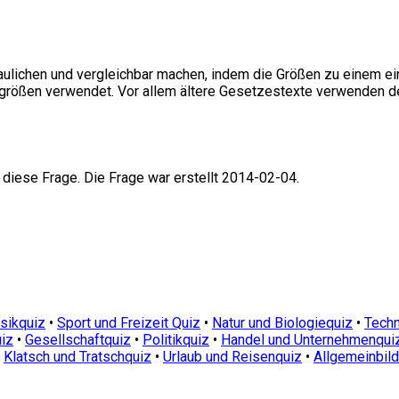
ulichen und vergleichbar machen, indem die Größen zu einem einh
isgrößen verwendet. Vor allem ältere Gesetzestexte verwenden d
 diese Frage. Die Frage war erstellt 2014-02-04.
sikquiz
•
Sport und Freizeit Quiz
•
Natur und Biologiequiz
•
Techn
iz
•
Gesellschaftquiz
•
Politikquiz
•
Handel und Unternehmenqui
•
Klatsch und Tratschquiz
•
Urlaub und Reisenquiz
•
Allgemeinbil