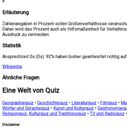
3
Erläuterung
Zahlenangaben in Prozent sollen Größenverhältnisse veranscha
Daher wird das Prozent auch als Hilfsmaßeinheit für Verhältn
Ausdruck zu vermeiden.
Statistik
Ansprechzeit 0s (0s). 92% haben bisher geantwortet richtig auf
Wikipedia
Ähnliche Fragen
Eine Welt von Quiz
Geographiequiz
•
Geschichtequiz
•
Literaturquiz
•
Filmquiz
•
Mu
Wörter und Sprachequiz
•
Kunst und Kulturquiz
•
Gastronomiequ
Religionquiz, Kulturquiz und Traditionsquiz
•
TV und Radioquiz
Disclaimer