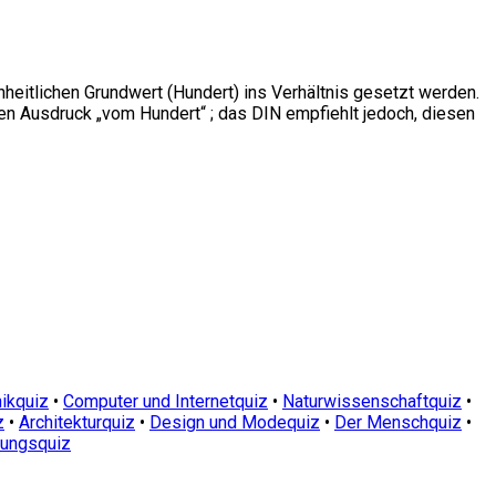
eitlichen Grundwert (Hundert) ins Verhältnis gesetzt werden.
en Ausdruck „vom Hundert“ ; das DIN empfiehlt jedoch, diesen
ikquiz
•
Computer und Internetquiz
•
Naturwissenschaftquiz
•
z
•
Architekturquiz
•
Design und Modequiz
•
Der Menschquiz
•
dungsquiz