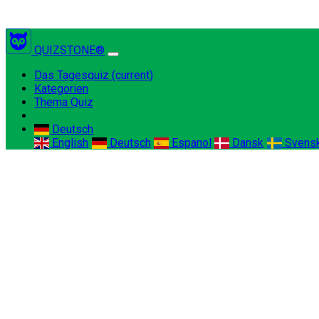
QUIZSTONE®
Das Tagesquiz
(current)
Kategorien
Thema Quiz
Deutsch
English
Deutsch
Espanol
Dansk
Svens