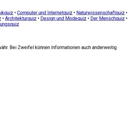
ikquiz
•
Computer und Internetquiz
•
Naturwissenschaftquiz
•
z
•
Architekturquiz
•
Design und Modequiz
•
Der Menschquiz
•
dungsquiz
währ. Bei Zweifel können Informationen auch anderweitig