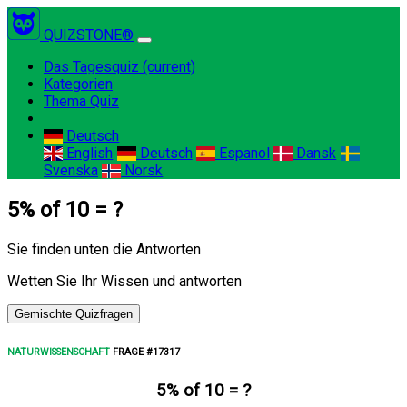
QUIZSTONE®
Das Tagesquiz
(current)
Kategorien
Thema Quiz
Deutsch
English
Deutsch
Espanol
Dansk
Svenska
Norsk
5% of 10 = ?
Sie finden unten die Antworten
Wetten Sie Ihr Wissen und antworten
Gemischte Quizfragen
NATURWISSENSCHAFT
FRAGE #17317
5% of 10 = ?