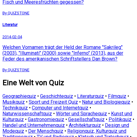
Fisch und Meeresfrüchten gegessen?
By QUIZSTONE
Literatur
2014-02-04
Welchen Vornamen trägt der Held der Romane "Sakrileg"
(2003), "Illuminati" (2000) sowie "Inferno" (2013), aus der
Feder des amerikanischen Schriftstellers Dan Brown?
By QUIZSTONE
Eine Welt von Quiz
Geographiequiz
•
Geschichtequiz
•
Literaturquiz
•
Filmquiz
•
Musikquiz
•
Sport und Freizeit Quiz
•
Natur und Biologiequiz
•
Technikquiz
•
Computer und Internetquiz
•
Naturwissenschaftquiz
•
Wörter und Sprachequiz
•
Kunst und
Kulturquiz
•
Gastronomiequiz
•
Gesellschaftquiz
•
Politikquiz
•
Handel und Unternehmenquiz
•
Architekturquiz
•
Design und
Modequiz
•
Der Menschquiz
•
Religionquiz, Kulturquiz und
Traditionsquiz
•
TV und Radioquiz
•
Klatsch und Tratschquiz
•