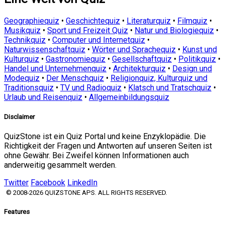
Geographiequiz
•
Geschichtequiz
•
Literaturquiz
•
Filmquiz
•
Musikquiz
•
Sport und Freizeit Quiz
•
Natur und Biologiequiz
•
Technikquiz
•
Computer und Internetquiz
•
Naturwissenschaftquiz
•
Wörter und Sprachequiz
•
Kunst und
Kulturquiz
•
Gastronomiequiz
•
Gesellschaftquiz
•
Politikquiz
•
Handel und Unternehmenquiz
•
Architekturquiz
•
Design und
Modequiz
•
Der Menschquiz
•
Religionquiz, Kulturquiz und
Traditionsquiz
•
TV und Radioquiz
•
Klatsch und Tratschquiz
•
Urlaub und Reisenquiz
•
Allgemeinbildungsquiz
Disclaimer
QuizStone ist ein Quiz Portal und keine Enzyklopädie. Die
Richtigkeit der Fragen und Antworten auf unseren Seiten ist
ohne Gewähr. Bei Zweifel können Informationen auch
anderweitig gesammelt werden.
Twitter
Facebook
LinkedIn
© 2008-2026 QUIZSTONE APS. ALL RIGHTS RESERVED.
Features