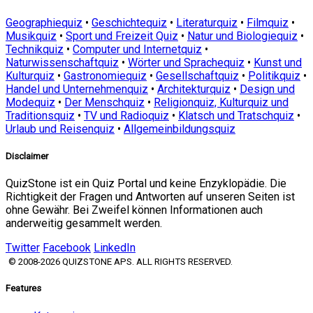
Geographiequiz
•
Geschichtequiz
•
Literaturquiz
•
Filmquiz
•
Musikquiz
•
Sport und Freizeit Quiz
•
Natur und Biologiequiz
•
Technikquiz
•
Computer und Internetquiz
•
Naturwissenschaftquiz
•
Wörter und Sprachequiz
•
Kunst und
Kulturquiz
•
Gastronomiequiz
•
Gesellschaftquiz
•
Politikquiz
•
Handel und Unternehmenquiz
•
Architekturquiz
•
Design und
Modequiz
•
Der Menschquiz
•
Religionquiz, Kulturquiz und
Traditionsquiz
•
TV und Radioquiz
•
Klatsch und Tratschquiz
•
Urlaub und Reisenquiz
•
Allgemeinbildungsquiz
Disclaimer
QuizStone ist ein Quiz Portal und keine Enzyklopädie. Die
Richtigkeit der Fragen und Antworten auf unseren Seiten ist
ohne Gewähr. Bei Zweifel können Informationen auch
anderweitig gesammelt werden.
Twitter
Facebook
LinkedIn
© 2008-2026 QUIZSTONE APS. ALL RIGHTS RESERVED.
Features