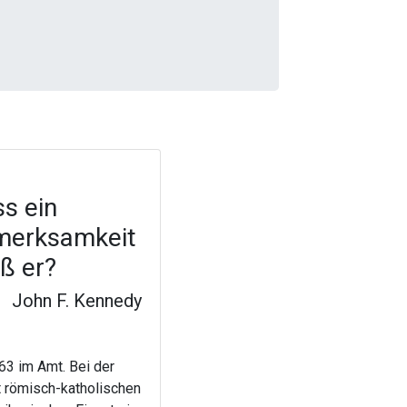
s ein
fmerksamkeit
ß er?
John F. Kennedy
63 im Amt. Bei der
t römisch-katholischen