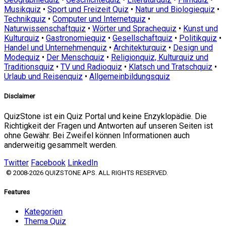
Musikquiz
•
Sport und Freizeit Quiz
•
Natur und Biologiequiz
•
Technikquiz
•
Computer und Internetquiz
•
Naturwissenschaftquiz
•
Wörter und Sprachequiz
•
Kunst und
Kulturquiz
•
Gastronomiequiz
•
Gesellschaftquiz
•
Politikquiz
•
Handel und Unternehmenquiz
•
Architekturquiz
•
Design und
Modequiz
•
Der Menschquiz
•
Religionquiz, Kulturquiz und
Traditionsquiz
•
TV und Radioquiz
•
Klatsch und Tratschquiz
•
Urlaub und Reisenquiz
•
Allgemeinbildungsquiz
Disclaimer
QuizStone ist ein Quiz Portal und keine Enzyklopädie. Die
Richtigkeit der Fragen und Antworten auf unseren Seiten ist
ohne Gewähr. Bei Zweifel können Informationen auch
anderweitig gesammelt werden.
Twitter
Facebook
LinkedIn
© 2008-2026 QUIZSTONE APS. ALL RIGHTS RESERVED.
Features
Kategorien
Thema Quiz