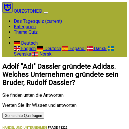
QUIZSTONE®
Das Tagesquiz
(current)
Kategorien
Thema Quiz
Deutsch
English
Deutsch
Espanol
Dansk
Svenska
Norsk
Adolf "Adi" Dassler gründete Adidas.
Welches Unternehmen gründete sein
Bruder, Rudolf Dassler?
Sie finden unten die Antworten
Wetten Sie Ihr Wissen und antworten
Gemischte Quizfragen
HANDEL UND UNTERNEHMEN
FRAGE #1222