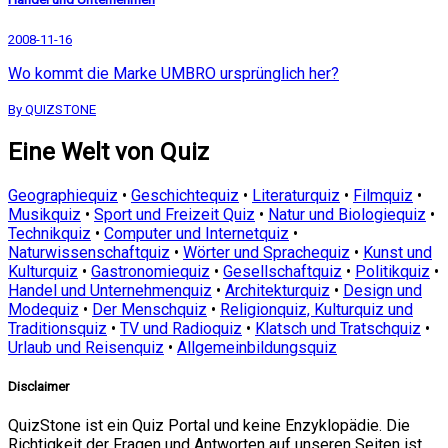
2008-11-16
Wo kommt die Marke UMBRO ursprünglich her?
By QUIZSTONE
Eine Welt von Quiz
Geographiequiz
•
Geschichtequiz
•
Literaturquiz
•
Filmquiz
•
Musikquiz
•
Sport und Freizeit Quiz
•
Natur und Biologiequiz
•
Technikquiz
•
Computer und Internetquiz
•
Naturwissenschaftquiz
•
Wörter und Sprachequiz
•
Kunst und
Kulturquiz
•
Gastronomiequiz
•
Gesellschaftquiz
•
Politikquiz
•
Handel und Unternehmenquiz
•
Architekturquiz
•
Design und
Modequiz
•
Der Menschquiz
•
Religionquiz, Kulturquiz und
Traditionsquiz
•
TV und Radioquiz
•
Klatsch und Tratschquiz
•
Urlaub und Reisenquiz
•
Allgemeinbildungsquiz
Disclaimer
QuizStone ist ein Quiz Portal und keine Enzyklopädie. Die
Richtigkeit der Fragen und Antworten auf unseren Seiten ist