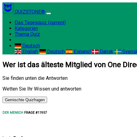
QUIZSTONE®
Das Tagesquiz
(current)
Kategorien
Thema Quiz
Deutsch
English
Deutsch
Espanol
Dansk
Svens
Wer ist das älteste Mitglied von One Dire
Sie finden unten die Antworten
Wetten Sie Ihr Wissen und antworten
Gemischte Quizfragen
DER MENSCH
FRAGE #11957