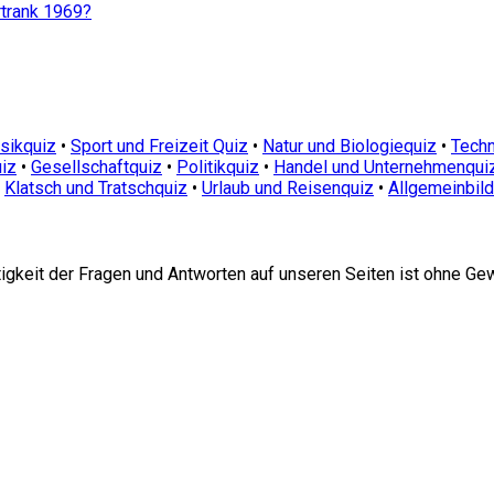
rtrank 1969?
sikquiz
•
Sport und Freizeit Quiz
•
Natur und Biologiequiz
•
Techn
iz
•
Gesellschaftquiz
•
Politikquiz
•
Handel und Unternehmenqui
•
Klatsch und Tratschquiz
•
Urlaub und Reisenquiz
•
Allgemeinbil
htigkeit der Fragen und Antworten auf unseren Seiten ist ohne Ge