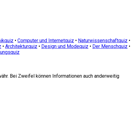
ikquiz
•
Computer und Internetquiz
•
Naturwissenschaftquiz
•
z
•
Architekturquiz
•
Design und Modequiz
•
Der Menschquiz
•
dungsquiz
währ. Bei Zweifel können Informationen auch anderweitig