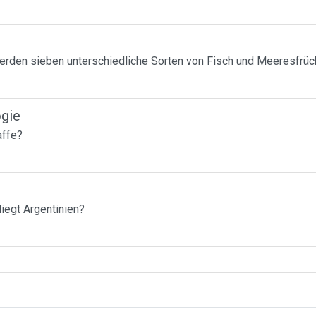
erden sieben unterschiedliche Sorten von Fisch und Meeresfrü
ogie
affe?
liegt Argentinien?