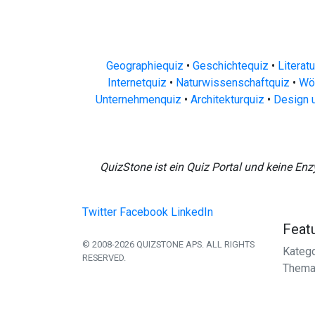
Geographiequiz
•
Geschichtequiz
•
Literat
Internetquiz
•
Naturwissenschaftquiz
•
Wör
Unternehmenquiz
•
Architekturquiz
•
Design 
QuizStone ist ein Quiz Portal und keine Enz
Twitter
Facebook
LinkedIn
Feat
© 2008-2026 QUIZSTONE APS. ALL RIGHTS
Katego
RESERVED.
Thema