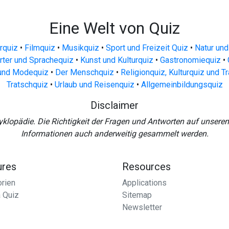
Eine Welt von Quiz
urquiz
•
Filmquiz
•
Musikquiz
•
Sport und Freizeit Quiz
•
Natur und
ter und Sprachequiz
•
Kunst und Kulturquiz
•
Gastronomiequiz
•
und Modequiz
•
Der Menschquiz
•
Religionquiz, Kulturquiz und T
Tratschquiz
•
Urlaub und Reisenquiz
•
Allgemeinbildungsquiz
Disclaimer
yklopädie. Die Richtigkeit der Fragen und Antworten auf unsere
Informationen auch anderweitig gesammelt werden.
ures
Resources
rien
Applications
 Quiz
Sitemap
Newsletter