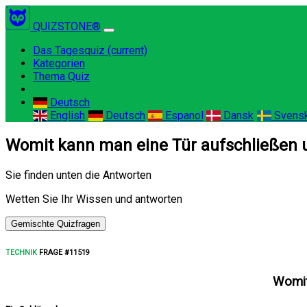
QUIZSTONE®
Das Tagesquiz
(current)
Kategorien
Thema Quiz
Deutsch
English
Deutsch
Espanol
Dansk
Svens
Womit kann man eine Tür aufschließen 
Sie finden unten die Antworten
Wetten Sie Ihr Wissen und antworten
Gemischte Quizfragen
TECHNIK
FRAGE #11519
Womit