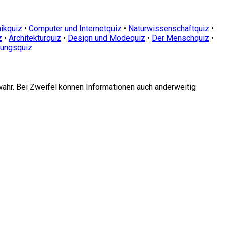
ikquiz
•
Computer und Internetquiz
•
Naturwissenschaftquiz
•
z
•
Architekturquiz
•
Design und Modequiz
•
Der Menschquiz
•
dungsquiz
währ. Bei Zweifel können Informationen auch anderweitig