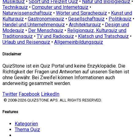
Musikquiz
•
Sport und Freizeit Quiz
•
Natur und Biologiequiz
•
Technikquiz
•
Computer und Internetquiz
•
Naturwissenschaftquiz
•
Wörter und Sprachequiz
•
Kunst und
Kulturquiz
•
Gastronomiequiz
•
Gesellschaftquiz
•
Politikquiz
•
Handel und Unternehmenquiz
•
Architekturquiz
•
Design und
Modequiz
•
Der Menschquiz
•
Religionquiz, Kulturquiz und
Traditionsquiz
•
TV und Radioquiz
•
Klatsch und Tratschquiz
•
Urlaub und Reisenquiz
•
Allgemeinbildungsquiz
Disclaimer
QuizStone ist ein Quiz Portal und keine Enzyklopädie. Die
Richtigkeit der Fragen und Antworten auf unseren Seiten ist
ohne Gewähr. Bei Zweifel können Informationen auch
anderweitig gesammelt werden.
Twitter
Facebook
LinkedIn
© 2008-2026 QUIZSTONE APS. ALL RIGHTS RESERVED.
Features
Kategorien
Thema Quiz