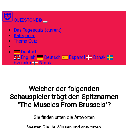
QUIZSTONE®
Das Tagesquiz
(current)
Kategorien
Thema Quiz
Deutsch
English
Deutsch
Espanol
Dansk
Svenska
Norsk
Welcher der folgenden
Schauspieler trägt den Spitznamen
"The Muscles From Brussels"?
Sie finden unten die Antworten
Wetten Sie Ihr Wissen und antworten