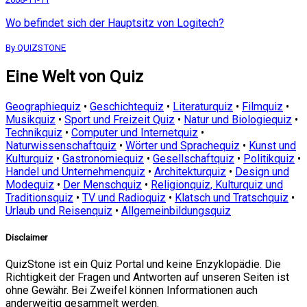
Wo befindet sich der Hauptsitz von Logitech?
By QUIZSTONE
Eine Welt von Quiz
Geographiequiz
•
Geschichtequiz
•
Literaturquiz
•
Filmquiz
•
Musikquiz
•
Sport und Freizeit Quiz
•
Natur und Biologiequiz
•
Technikquiz
•
Computer und Internetquiz
•
Naturwissenschaftquiz
•
Wörter und Sprachequiz
•
Kunst und
Kulturquiz
•
Gastronomiequiz
•
Gesellschaftquiz
•
Politikquiz
•
Handel und Unternehmenquiz
•
Architekturquiz
•
Design und
Modequiz
•
Der Menschquiz
•
Religionquiz, Kulturquiz und
Traditionsquiz
•
TV und Radioquiz
•
Klatsch und Tratschquiz
•
Urlaub und Reisenquiz
•
Allgemeinbildungsquiz
Disclaimer
QuizStone ist ein Quiz Portal und keine Enzyklopädie. Die
Richtigkeit der Fragen und Antworten auf unseren Seiten ist
ohne Gewähr. Bei Zweifel können Informationen auch
anderweitig gesammelt werden.