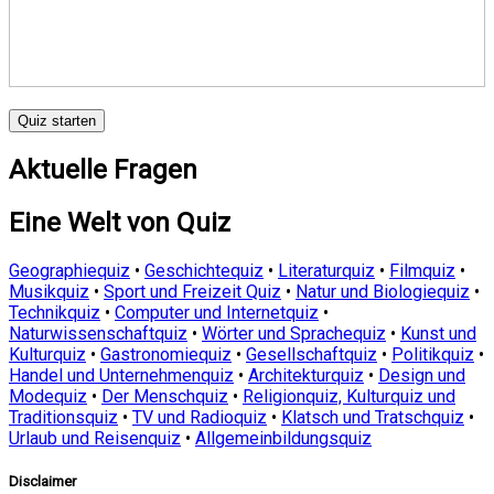
Quiz starten
Aktuelle Fragen
Eine Welt von Quiz
Geographiequiz
•
Geschichtequiz
•
Literaturquiz
•
Filmquiz
•
Musikquiz
•
Sport und Freizeit Quiz
•
Natur und Biologiequiz
•
Technikquiz
•
Computer und Internetquiz
•
Naturwissenschaftquiz
•
Wörter und Sprachequiz
•
Kunst und
Kulturquiz
•
Gastronomiequiz
•
Gesellschaftquiz
•
Politikquiz
•
Handel und Unternehmenquiz
•
Architekturquiz
•
Design und
Modequiz
•
Der Menschquiz
•
Religionquiz, Kulturquiz und
Traditionsquiz
•
TV und Radioquiz
•
Klatsch und Tratschquiz
•
Urlaub und Reisenquiz
•
Allgemeinbildungsquiz
Disclaimer