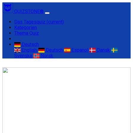
QUIZSTONE®
Das Tagesquiz
(current)
Kategorien
Thema Quiz
Deutsch
English
Deutsch
Espanol
Dansk
Svenska
Norsk