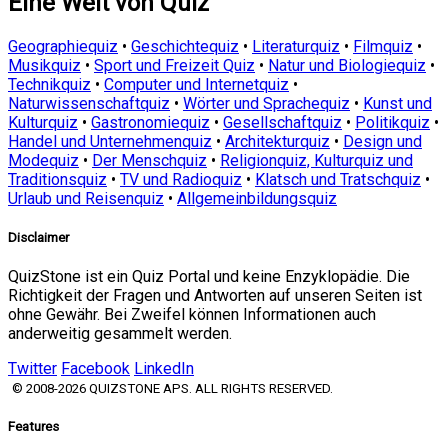
Eine Welt von Quiz
Geographiequiz
•
Geschichtequiz
•
Literaturquiz
•
Filmquiz
•
Musikquiz
•
Sport und Freizeit Quiz
•
Natur und Biologiequiz
•
Technikquiz
•
Computer und Internetquiz
•
Naturwissenschaftquiz
•
Wörter und Sprachequiz
•
Kunst und
Kulturquiz
•
Gastronomiequiz
•
Gesellschaftquiz
•
Politikquiz
•
Handel und Unternehmenquiz
•
Architekturquiz
•
Design und
Modequiz
•
Der Menschquiz
•
Religionquiz, Kulturquiz und
Traditionsquiz
•
TV und Radioquiz
•
Klatsch und Tratschquiz
•
Urlaub und Reisenquiz
•
Allgemeinbildungsquiz
Disclaimer
QuizStone ist ein Quiz Portal und keine Enzyklopädie. Die
Richtigkeit der Fragen und Antworten auf unseren Seiten ist
ohne Gewähr. Bei Zweifel können Informationen auch
anderweitig gesammelt werden.
Twitter
Facebook
LinkedIn
© 2008-2026 QUIZSTONE APS. ALL RIGHTS RESERVED.
Features