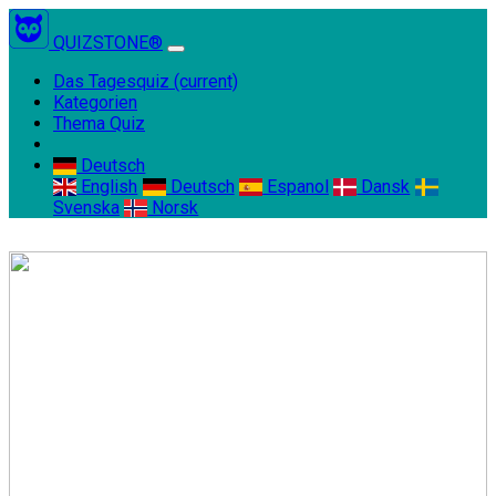
QUIZSTONE®
Das Tagesquiz
(current)
Kategorien
Thema Quiz
Deutsch
English
Deutsch
Espanol
Dansk
Svenska
Norsk