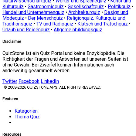
Naturwissenschaftquiz
•
Wörter und Sprachequiz
•
Kunst und
Kulturquiz
•
Gastronomiequiz
•
Gesellschaftquiz
•
Politikquiz
•
Handel und Unternehmenquiz
•
Architekturquiz
•
Design und
Modequiz
•
Der Menschquiz
•
Religionquiz, Kulturquiz und
Traditionsquiz
•
TV und Radioquiz
•
Klatsch und Tratschquiz
•
Urlaub und Reisenquiz
•
Allgemeinbildungsquiz
Disclaimer
QuizStone ist ein Quiz Portal und keine Enzyklopädie. Die
Richtigkeit der Fragen und Antworten auf unseren Seiten ist
ohne Gewähr. Bei Zweifel können Informationen auch
anderweitig gesammelt werden.
Twitter
Facebook
LinkedIn
© 2008-2026 QUIZSTONE APS. ALL RIGHTS RESERVED.
Features
Kategorien
Thema Quiz
Resources