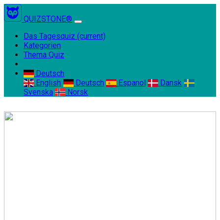
QUIZSTONE®
Das Tagesquiz
(current)
Kategorien
Thema Quiz
Deutsch
English
Deutsch
Espanol
Dansk
Svenska
Norsk