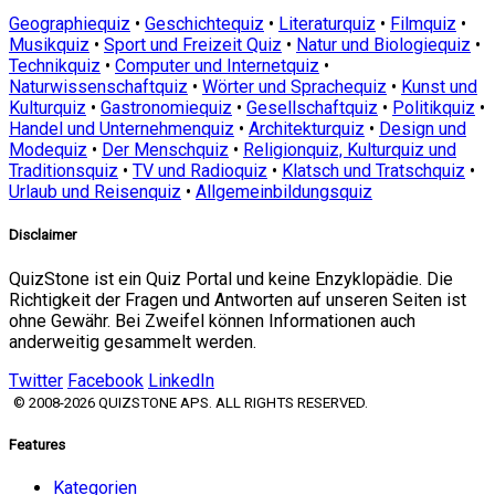
Geographiequiz
•
Geschichtequiz
•
Literaturquiz
•
Filmquiz
•
Musikquiz
•
Sport und Freizeit Quiz
•
Natur und Biologiequiz
•
Technikquiz
•
Computer und Internetquiz
•
Naturwissenschaftquiz
•
Wörter und Sprachequiz
•
Kunst und
Kulturquiz
•
Gastronomiequiz
•
Gesellschaftquiz
•
Politikquiz
•
Handel und Unternehmenquiz
•
Architekturquiz
•
Design und
Modequiz
•
Der Menschquiz
•
Religionquiz, Kulturquiz und
Traditionsquiz
•
TV und Radioquiz
•
Klatsch und Tratschquiz
•
Urlaub und Reisenquiz
•
Allgemeinbildungsquiz
Disclaimer
QuizStone ist ein Quiz Portal und keine Enzyklopädie. Die
Richtigkeit der Fragen und Antworten auf unseren Seiten ist
ohne Gewähr. Bei Zweifel können Informationen auch
anderweitig gesammelt werden.
Twitter
Facebook
LinkedIn
© 2008-2026 QUIZSTONE APS. ALL RIGHTS RESERVED.
Features
Kategorien