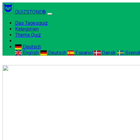
QUIZSTONE®
(current)
Das Tagesquiz
Kategorien
Thema Quiz
Deutsch
English
Deutsch
Espanol
Dansk
Svens